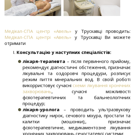
Медікал-СПА центр «Авель»
у Трускавці проводить:
Медікал-СПА центрі «Авель»
у Трускавці Ви можете
отримати
Консультацію у наступних спеціалістів:
лікаря-терапевта
– після первинного прийому,
рекомендує діагностичні обстеження, призначає
лікувальні та оздоровчі процедури, розписує
режим пиття мінеральних вод. В своїй роботі
викорристовує сучасні
схеми лікування хронічних
захворювань
, сучасні можливості
фізіотерапевтичних та бальнеологічних
процедур;
лікаря-уролога
– проводить ультразвукову
діагностику нирок, сечового міхура, простати та
калитки (мошонки);, призначає
фізіотерапевтичне, медикаментозне лікування
хронічних захворювань сечостатевої системи;