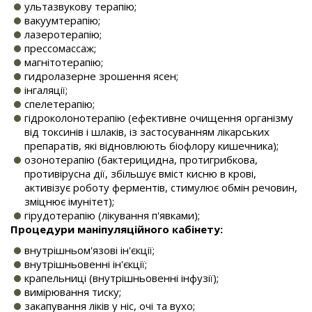
ультазвукову терапію;
вакуумтерапію;
лазеротерапію;
прессомассаж;
магнітотерапію;
гидролазерне зрошення ясен;
інгаляції;
спелетерапію;
гідроколонотерапію (ефективне очищення організму
від токсинів і шлаків, із застосуванням лікарських
препаратів, які відновлюють біофлору кишечника);
озонотерапію (бактерицидна, протигрибкова,
противірусна дії, збільшує вміст кисню в крові,
активізує роботу ферментів, стимулює обмін речовин,
зміцнює імунітет);
гірудотерапію (лікування п'явками);
Процедури маніпуляційного кабінету:
внутрішньом'язові ін'єкції;
внутрішньовенні ін'єкції;
крапельниці (внутрішньовенні інфузії);
вимірювання тиску;
закапування ліків у ніс, очі та вухо;