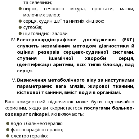
та селезінки;
нирок, сечового міхура, простати, матки,
молочних залоз;
серця, судин шиї та нижніх кінцівок;
суглобів;
щитовидної залози.
Електрокардіографічне дослідження (ЕКГ)
служить незамінним методом діагностики й
оцінки резервів серцево-судинної системи,
ступеня ішемічної хвороби серця,
ідентифікації аритмій, всіх типів блокад, вад
серця.
Визначення метаболічного віку за наступними
параметрами: вага м’язів, жирової тканини,
кісткової тканини, вміст води в організмі.
Ваш комфортний відпочинок може бути надзвичайно
корисним, якщо ви скористаєтеся
послугами бальнео-
озокеритолікарні
, які включають:
водо-і бальнеотерапію;
фангопарафінотерапію;
електротерапію;