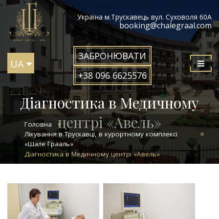
Україна м.Трускавець вул. Суховоля 60А
booking@chalegraal.com
ЗАБРОНЮВАТИ
UA
+38 096 6625576
Діагностика в Медичному
центрі «Авель»
Головна
Лікування в Трускавці, в курортному комплексі
«Шале Грааль»
Діагностика в Медичному центрі «Авель»