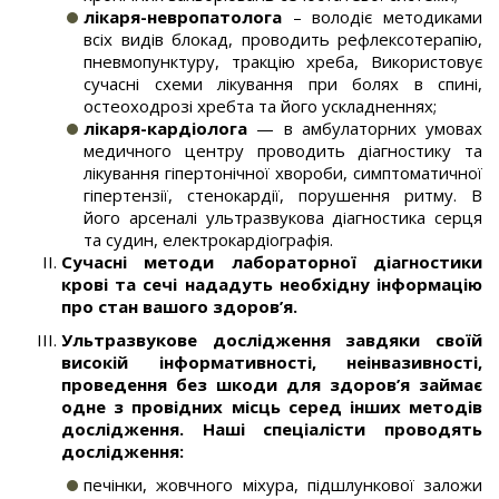
лікаря-невропатолога
– володіє методиками
всіх видів блокад, проводить рефлексотерапію,
пневмопунктуру, тракцію хреба, Використовує
сучасні схеми лікування при болях в спині,
остеоходрозі хребта та його ускладненнях;
лікаря-кардіолога
— в амбулаторних умовах
медичного центру проводить діагностику та
лікування гіпертонічної хвороби, симптоматичної
гіпертензії, стенокардії, порушення ритму. В
його арсеналі ультразвукова діагностика серця
та судин, електрокардіографія.
Сучасні методи лабораторної діагностики
крові та сечі нададуть необхідну інформацію
про стан вашого здоров’я.
Ультразвукове дослідження завдяки своїй
високій інформативності, неінвазивності,
проведення без шкоди для здоров’я займає
одне з провідних місць серед інших методів
дослідження. Наші спеціалісти проводять
дослідження:
печінки, жовчного міхура, підшлункової заложи