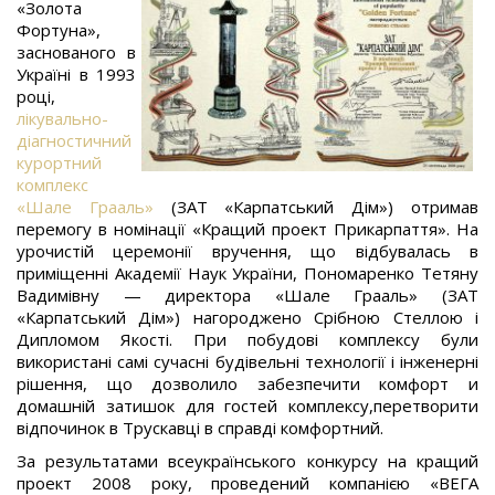
«Золота
Фортуна»,
заснованого в
Україні в 1993
році,
лікувально-
діагностичний
курортний
комплекс
«Шале Грааль»
(ЗАТ «Карпатський Дім») отримав
перемогу в номінації «Кращий проект Прикарпаття». На
урочистій церемонії вручення, що відбувалась в
приміщенні Академії Наук України, Пономаренко Тетяну
Вадимівну — директора «Шале Грааль» (ЗАТ
«Карпатський Дім») нагороджено Срібною Стеллою і
Дипломом Якості. При побудові комплексу були
використані самі сучасні будівельні технології і інженерні
рішення, що дозволило забезпечити комфорт и
домашній затишок для гостей комплексу,перетворити
відпочинок в Трускавці в справді комфортний.
За результатами всеукраїнського конкурсу на кращий
проект 2008 року, проведений компанією «ВЕГА