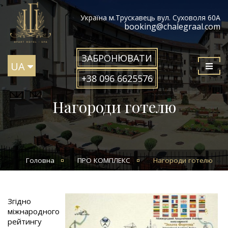
Україна м.Трускавець вул. Суховоля 60А
booking@chalegraal.com
ЗАБРОНЮВАТИ
UA
+38 096 6625576
Нагороди готелю
Головна
ПРО КОМПЛЕКС
Нагороди готелю
Згідно
міжнародного
рейтингу