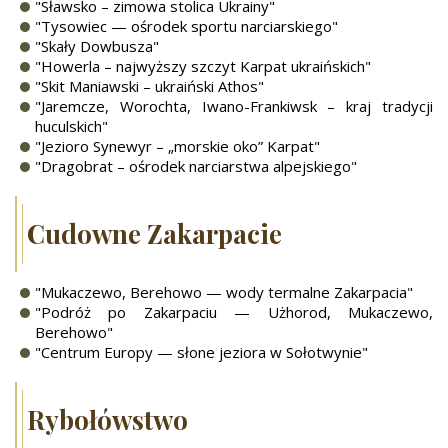
"Sławsko – zimowa stolica Ukrainy"
"Tysowiec — ośrodek sportu narciarskiego"
"Skały Dowbusza"
"Howerla – najwyższy szczyt Karpat ukraińskich"
"Skit Maniawski – ukraiński Athos"
"Jaremcze, Worochta, Iwano-Frankiwsk – kraj tradycji
huculskich"
"Jezioro Synewyr – „morskie oko” Karpat"
"Dragobrat – ośrodek narciarstwa alpejskiego"
Cudowne Zakarpacie
"Mukaczewo, Berehowo — wody termalne Zakarpacia"
"Podróż po Zakarpaciu — Użhorod, Mukaczewo,
Berehowo"
"Centrum Europy — słone jeziora w Sołotwynie"
Rybołówstwo