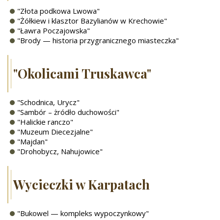
"Złota podkowa Lwowa"
"Żółkiew i klasztor Bazylianów w Krechowie"
"Ławra Poczajowska"
"Brody — historia przygranicznego miasteczka"
"Okolicami Truskawca"
"Schodnica, Urycz"
"Sambór – żródło duchowości"
"Halickie ranczo"
"Muzeum Diecezjalne"
"Majdan"
"Drohobycz, Nahujowice"
Wycieczki w Karpatach
"Bukowel — kompleks wypoczynkowy"