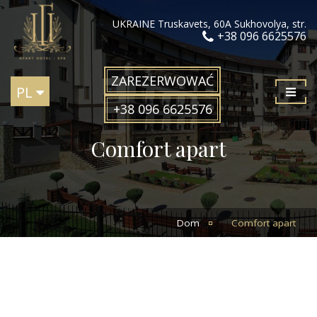
UKRAINE Truskavets, 60А Sukhovolya, str.
+38 096 6625576
ZAREZERWOWAĆ
PL
+38 096 6625576
Comfort apart
Dom
Comfort apart