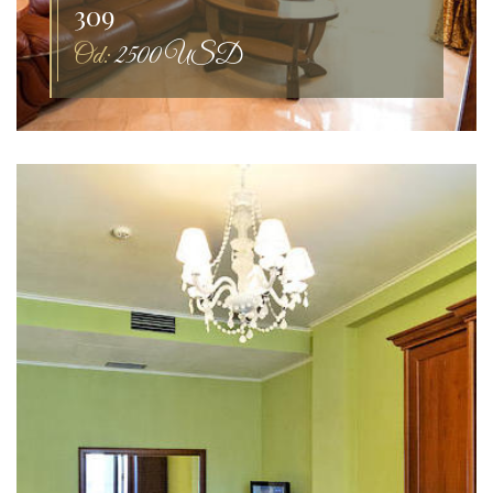
309
Od:
2500 USD