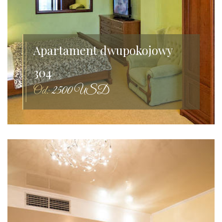
Apartament dwupokojowy
304
Od:
2500 USD